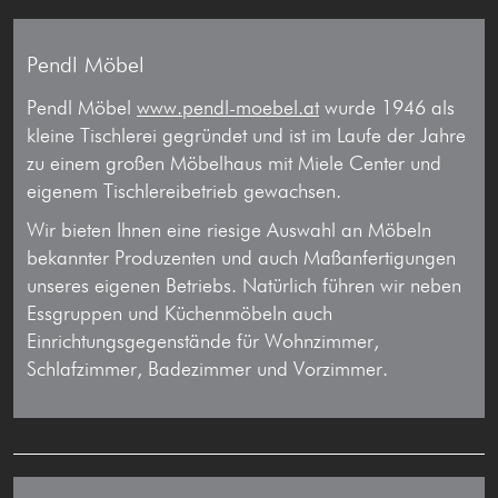
Pendl Möbel
Pendl Möbel
www.pendl-moebel.at
wurde 1946 als
kleine Tischlerei gegründet und ist im Laufe der Jahre
zu einem großen Möbelhaus mit Miele Center und
eigenem Tischlereibetrieb gewachsen.
Wir bieten Ihnen eine riesige Auswahl an Möbeln
bekannter Produzenten und auch Maßanfertigungen
unseres eigenen Betriebs. Natürlich führen wir neben
Essgruppen und Küchenmöbeln auch
Einrichtungsgegenstände für Wohnzimmer,
Schlafzimmer, Badezimmer und Vorzimmer.