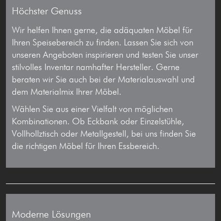
Höchster Genuss
Wir helfen Ihnen gerne, die adäquaten Möbel für
Ihren Speisebereich zu finden. Lassen Sie sich von
unseren Angeboten inspirieren und testen Sie unser
stilvolles Inventar namhafter Hersteller. Gerne
beraten wir Sie auch bei der Materialauswahl und
dem Materialmix Ihrer Möbel.
Wählen Sie aus einer Vielfalt von möglichen
Kombinationen. Ob Eckbank oder Einzelstühle,
Vollhollztisch oder Metallgestell, bei uns finden Sie
die richtigen Möbel für Ihren Essbereich.
Moderne Lösungen