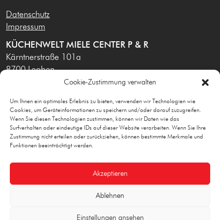
Datenschutz
Impressum
KÜCHENWELT MIELE CENTER P & R
Kärntnerstraße 101a
8700 Leoben
Cookie-Zustimmung verwalten
office@leoben-mielecenter.at
03842 / 42 299
Um Ihnen ein optimales Erlebnis zu bieten, verwenden wir Technologien wie
Cookies, um Geräteinformationen zu speichern und/oder darauf zuzugreifen.
Montag - Freitag
9:00
-
12:00
Wenn Sie diesen Technologien zustimmen, können wir Daten wie das
12:30
-
17:00
Surfverhalten oder eindeutige IDs auf dieser Website verarbeiten. Wenn Sie Ihre
Zustimmung nicht erteilen oder zurückziehen, können bestimmte Merkmale und
Telefonische Erreichbarkeit: Mo-Fr 9:00 - 18:00 Uhr
Funktionen beeinträchtigt werden.
Beratungstermine Samstags und außerhalb der
Geschäftszeiten nach Vereinbarung!
Akzeptieren
Online-Shop
Ablehnen
Einstellungen ansehen