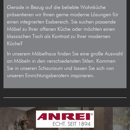
Gerade in Bezug auf die beliebte Wohnküche
präsentieren wir Ihnen gerne moderne Lösungen für
einen integrierten Essbereich. Sie suchen passende
Möbel zu Ihrer offenen Küche oder möchten einen
klassischen Tisch als Kontrast zu Ihrer modernen
Küche?
In unserem Möbelhaus finden Sie eine große Auswahl
an Möbeln in den verschiedensten Stilen. Kommen
Sie in unseren Schauraum und lassen Sie sich von
unseren Einrichtungsberatern inspirieren.